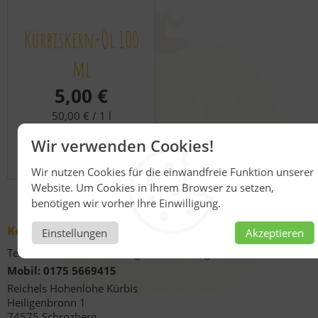
Kürbiskern-Öl 100
ml
5,00 €
50,00 € /
1 l
Wir verwenden Cookies!
Wir nutzen Cookies für die einwandfreie Funktion unserer
Website. Um Cookies in Ihrem Browser zu setzen,
benötigen wir vorher Ihre Einwilligung.
Kontakt
Einstellungen
Akzeptieren
Telefonische Unterstützung und Beratung unter:
Mobil: 0175 5669415
Reichels Hohenlohe Kürbis
Heiligenbronn 1
74575 Schrozberg