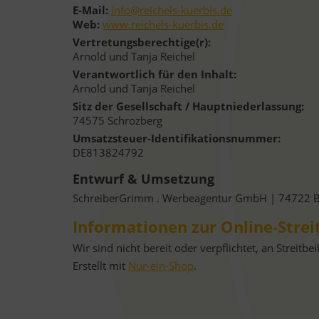
E-Mail:
info@reichels-kuerbis.de
Web:
www.reichels-kuerbis.de
Vertretungsberechtige(r):
Arnold und Tanja Reichel
Verantwortlich für den Inhalt:
Arnold und Tanja Reichel
Sitz der Gesellschaft / Hauptniederlassung:
74575 Schrozberg
Umsatzsteuer-Identifikationsnummer:
DE813824792
Entwurf & Umsetzung
SchreiberGrimm . Werbeagentur GmbH | 74722 
Informationen zur Online-Strei
Wir sind nicht bereit oder verpflichtet, an Streit
Erstellt mit
Nur-ein-Shop
.