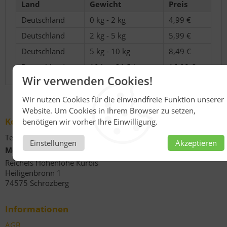
Land
Gewicht
Preis
Deutschland
0 kg - 2 kg
4,99 €
Deutschland
2 kg - 5 kg
5,99 €
Deutschland
5 kg - 10 kg
8,49 €
Deutschland
10 kg - 31,5 kg
16,08 €
Wir verwenden Cookies!
Wir nutzen Cookies für die einwandfreie Funktion unserer
Website. Um Cookies in Ihrem Browser zu setzen,
Kontakt
benötigen wir vorher Ihre Einwilligung.
Telefonische Unterstützung und Beratung unter:
Einstellungen
Akzeptieren
Mobil: 0175 5669415
Reichels Hohenlohe Kürbis
Heiligenbronn 1
74575 Schrozberg
Informationen
AGB